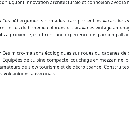
 conjuguent innovation architecturale et connexion avec l
s
Ces hébergements nomades transportent les vacanciers ver
s, roulottes de bohème colorées et caravanes vintage aménag
fs à proximité, ils offrent une expérience de glamping allia
r
Ces micro-maisons écologiques sur roues ou cabanes de 
e. Equipées de cuisine compacte, couchage en mezzanine, poê
mateurs de slow tourisme et de décroissance. Construites a
s volcaniques auvergnats.
gne
Implantés dans des cadres naturels préservés du Puy-d
 un retour à l’essentiel. Loin de l’agitation urbaine clermo
Parfaits pour week-ends romantiques, anniversaires surprise