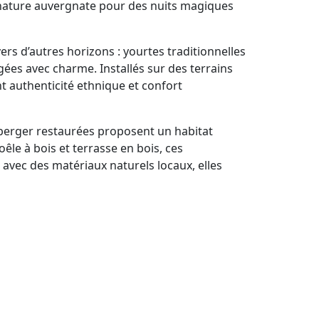
a nature auvergnate pour des nuits magiques
s d’autres horizons : yourtes traditionnelles
ées avec charme. Installés sur des terrains
nt authenticité ethnique et confort
berger restaurées proposent un habitat
le à bois et terrasse en bois, ces
vec des matériaux naturels locaux, elles
e-Dôme, ces hébergements insolites
ntoise, ils offrent calme, ressourcement et
s ou escapades familiales originales dans un