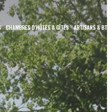
S
CHAMBRES D’HÔTES & GÎTES
ARTISANS & BTP