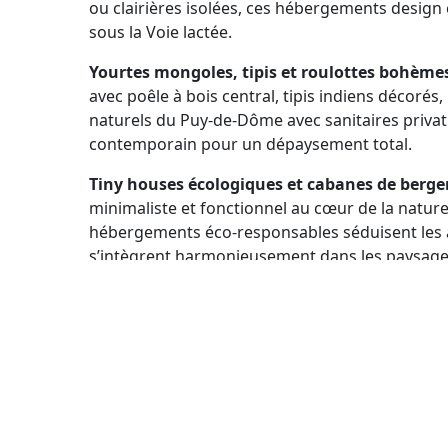
ou clairières isolées, ces hébergements design
sous la Voie lactée.
Yourtes mongoles, tipis et roulottes bohème
avec poêle à bois central, tipis indiens décoré
naturels du Puy-de-Dôme avec sanitaires privati
contemporain pour un dépaysement total.
Tiny houses écologiques et cabanes de berge
minimaliste et fonctionnel au cœur de la natur
hébergements éco-responsables séduisent les a
s’intègrent harmonieusement dans les paysage
Expérience unique et déconnexion en Auver
permettent une véritable déconnexion digitale et
contact privilégié avec la nature auvergnate. 
décor de volcans et de forêts centenaires.